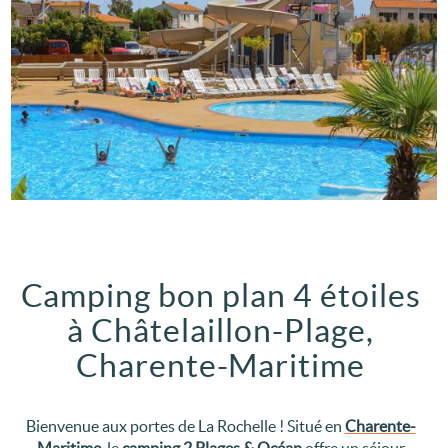
Camping bon plan 4 étoiles
à Châtelaillon-Plage,
Charente-Maritime
Bienvenue aux portes de La Rochelle ! Situé en
Charente-
Maritime
, le
camping 2 Plages & Océan
offre un séjour