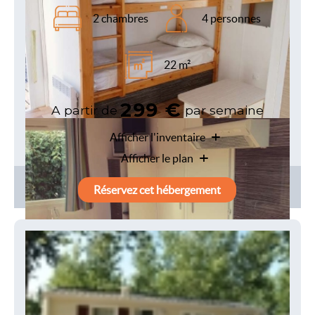
299 €
A partir de
par semaine
Afficher l'inventaire
Afficher le plan
Réservez cet hébergement