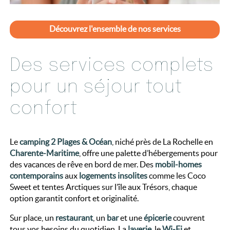
Découvrez l'ensemble de nos services
Des services complets
pour un séjour tout
confort
Le
camping 2 Plages & Océan
, niché près de La Rochelle en
Charente-Maritime
, offre une palette d’hébergements pour
des vacances de rêve en bord de mer. Des
mobil-homes
contemporains
aux
logements insolites
comme les Coco
Sweet et tentes Arctiques sur l’île aux Trésors, chaque
option garantit confort et originalité.
Sur place, un
restaurant
, un
bar
et une
épicerie
couvrent
tous vos besoins du quotidien. La
laverie
, le
Wi-Fi
et