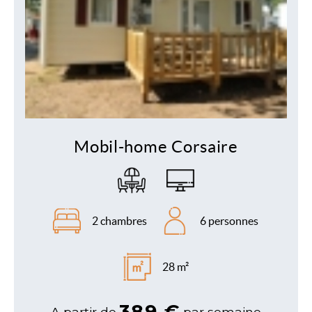
Mobil-home Corsaire
2 chambres
6 personnes
28 m²
389 €
A partir de
par semaine
Afficher l'inventaire
Afficher le plan
Réservez cet hébergement