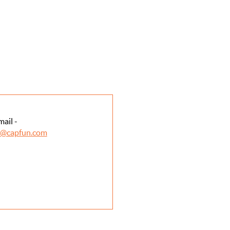
mail -
l@capfun.com