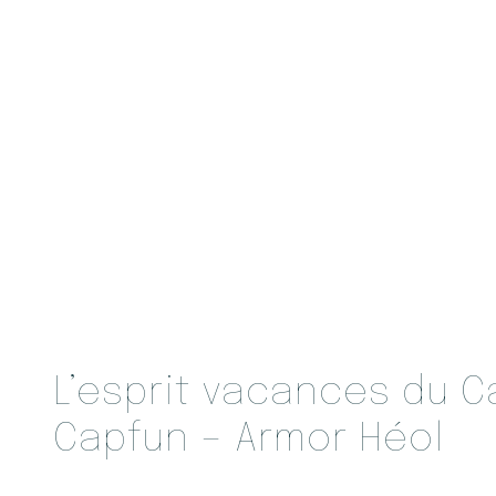
Le
Camping Capfun – Armor Héol
propose des
vacances comme des mobil-homes et des chalet
pensée pour faciliter le séjour. Les services dis
de draps selon les conditions prévues, peuvent 
voyager plus léger et à garder une logistique pl
Dans ce
camping en Loire-Atlantique
, le confo
simplicité. On prend ses repères, on organise le
sortie ou une baignade, puis on laisse la journé
fonctionnement convient bien aux vacanciers qu
multiplier les détails à gérer.
L’esprit vacances du 
Capfun – Armor Héol