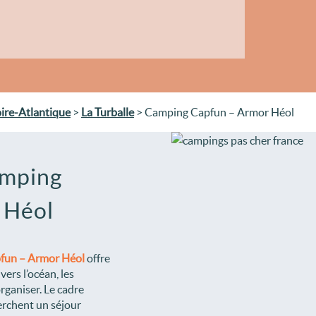
ire-Atlantique
>
La Turballe
> Camping Capfun – Armor Héol
amping
 Héol
fun – Armor Héol
offre
ers l’océan, les
organiser. Le cadre
erchent un séjour