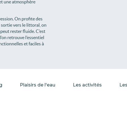
 et une atmosphère
ression. On profite des
ortie vers le littoral, on
eut rester fluide. C’est
l’on retrouve l’essentiel
ctionnelles et faciles à
g
Plaisirs de l'eau
Les activités
Les
Le quotidien au C
Capfun – Armor Hé