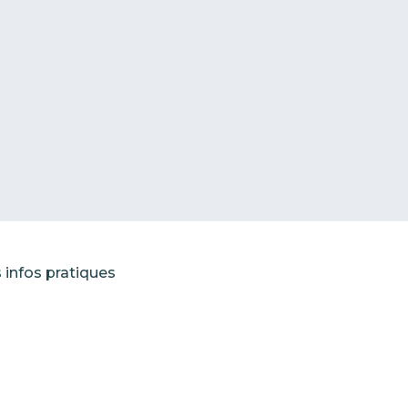
 infos pratiques
amping
ol