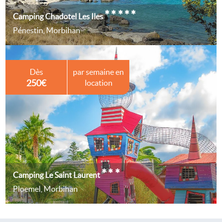
*****
Camping Chadotel Les Iles
Pénestin, Morbihan
Dès
par semaine en
250€
location
***
Camping Le Saint Laurent
Ploemel, Morbihan