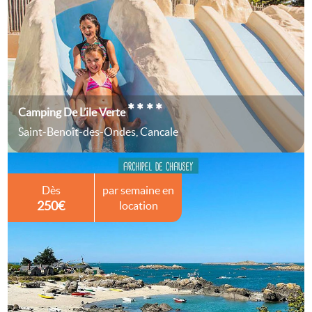
****
Camping De L’ile Verte
Saint-Benoît-des-Ondes, Cancale
Dès
par semaine en
250€
location