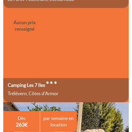
Aucun prix
renseigné
***
Camping Les 7 Iles
Trélévern, Côtes d'Armor
Dès
par semaine en
263€
location