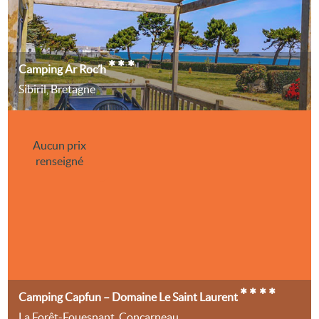
***
Camping Ar Roc’h
Sibiril, Bretagne
Aucun prix
renseigné
****
Camping Capfun – Domaine Le Saint Laurent
La Forêt-Fouesnant, Concarneau