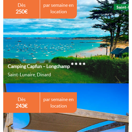
Dès
par semaine en
250€
location
****
Camping Capfun – Longchamp
Saint-Lunaire, Dinard
Dès
par semaine en
243€
location