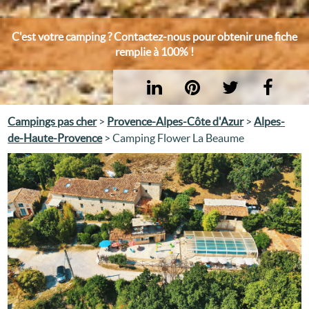
C'est votre camping ? Contactez-nous pour obtenir une fiche
remplie à 100% !
Campings pas cher
>
Provence-Alpes-Côte d'Azur
>
Alpes-
de-Haute-Provence
> Camping Flower La Beaume