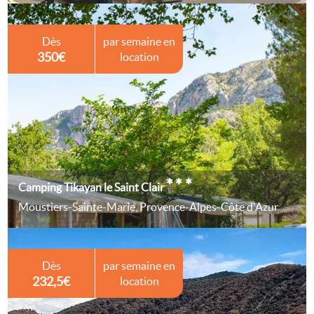
Dès
par semaine en
350€
location
***
Camping Tikayan le Saint Clair
Moustiers-Sainte-Marie, Provence-Alpes-Côte d'Azur
Dès
par semaine en
232,5€
location