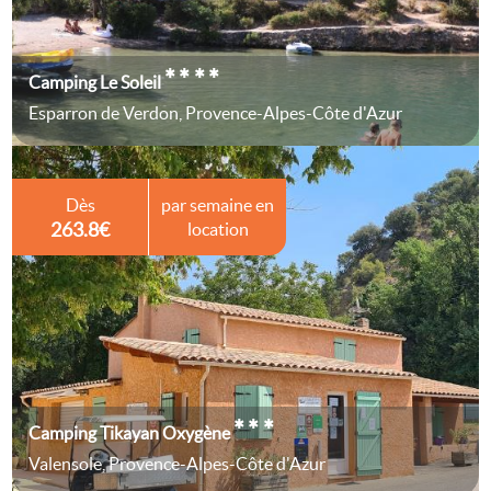
****
Camping Le Soleil
Esparron de Verdon, Provence-Alpes-Côte d'Azur
Dès
par semaine en
263.8€
location
***
Camping Tikayan Oxygène
Valensole, Provence-Alpes-Côte d'Azur