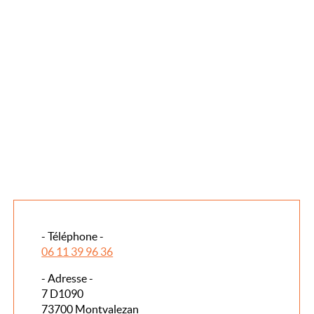
- Téléphone -
06 11 39 96 36
- Adresse -
7 D1090
73700 Montvalezan