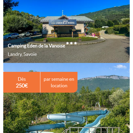
***
Camping Eden de la Vanoise
Landry, Savoie
Dès
par semaine en
250€
location