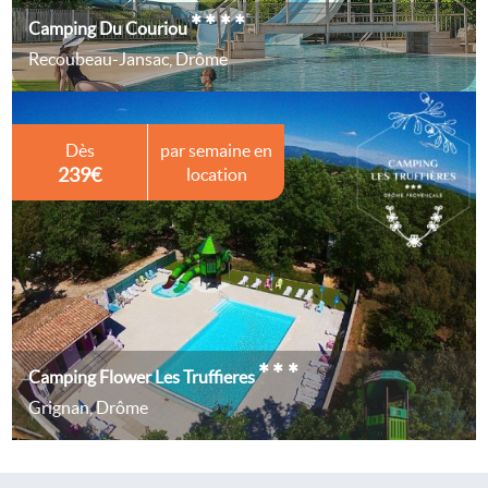
****
Camping Du Couriou
Recoubeau-Jansac, Drôme
Dès
par semaine en
239€
location
***
Camping Flower Les Truffieres
Grignan, Drôme