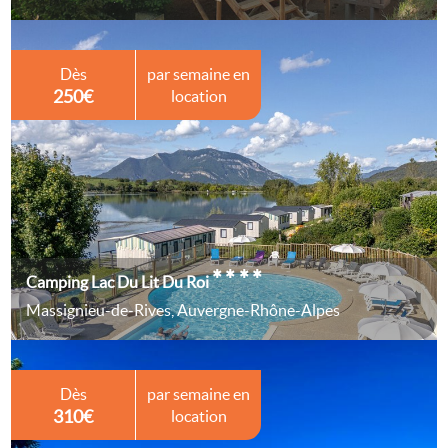
Dès
par semaine en
250€
location
****
Camping Lac Du Lit Du Roi
Massignieu-de-Rives, Auvergne-Rhône-Alpes
Dès
par semaine en
310€
location