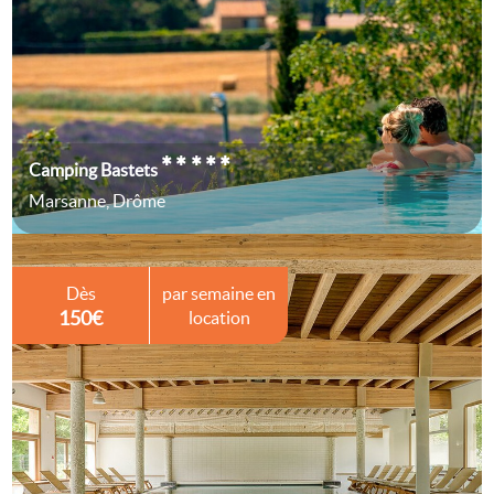
*****
Camping Bastets
Marsanne, Drôme
Dès
par semaine en
150€
location