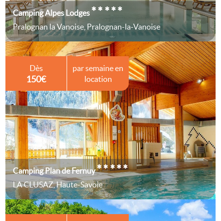
*****
Camping Alpes Lodges
Pralognan la Vanoise, Pralognan-la-Vanoise
Dès
par semaine en
150€
location
*****
Camping Plan de Fernuy
LA CLUSAZ, Haute-Savoie