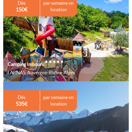
Dès
par semaine en
150€
location
*****
Camping Imbours
LARNAS, Auvergne-Rhône-Alpes
Dès
par semaine en
535€
location