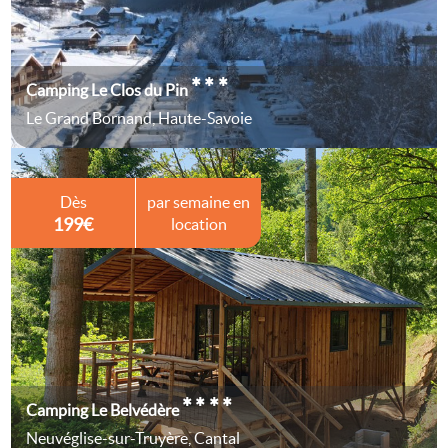
***
Camping Le Clos du Pin
Le Grand Bornand, Haute-Savoie
Dès
par semaine en
199€
location
****
Camping Le Belvédère
Neuvéglise-sur-Truyère, Cantal