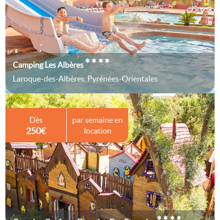
****
Camping Les Albères
Laroque-des-Albères, Pyrénées-Orientales
Dès
par semaine en
250€
location