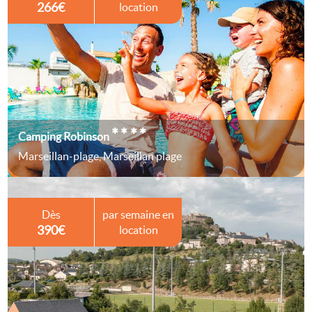
266€
location
****
Camping Robinson
Marseillan-plage, Marseillan plage
Dès
par semaine en
390€
location