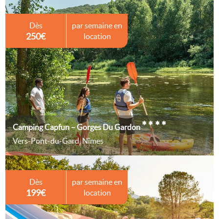
Dès
par semaine en
250€
location
****
Camping Capfun – Gorges Du Gardon
Vers-Pont-du-Gard, Nîmes
Dès
par semaine en
199€
location