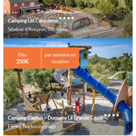
****
Camping Les Calquieres
Sévérac d’Aveyron, Occitanie
Dès
par semaine en
250€
location
****
Camping Capfun – Domaine La Grande Cosse
Fleury, Narbonne plage