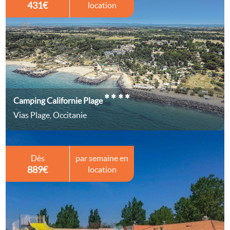
431€
location
****
Camping Californie Plage
Vias Plage, Occitanie
Dès
par semaine en
889€
location