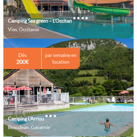
****
Camping Sea green – L’Occitan
Vias, Occitanie
Dès
par semaine en
200€
location
***
Camping L’Arriou
Beaudean, Gavarnie