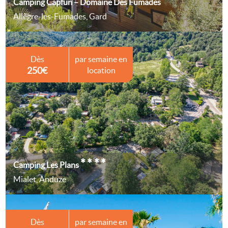
****
Camping Capfun – Domaine Des Fumades
Allègre-les-Fumades, Gard
Dès
par semaine en
250€
location
****
Camping Les Plans
Mialet, Anduze
Dès
par semaine en