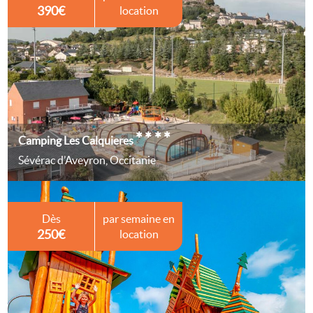
390€
location
****
Camping Les Calquieres
Sévérac d’Aveyron, Occitanie
Dès
par semaine en
250€
location