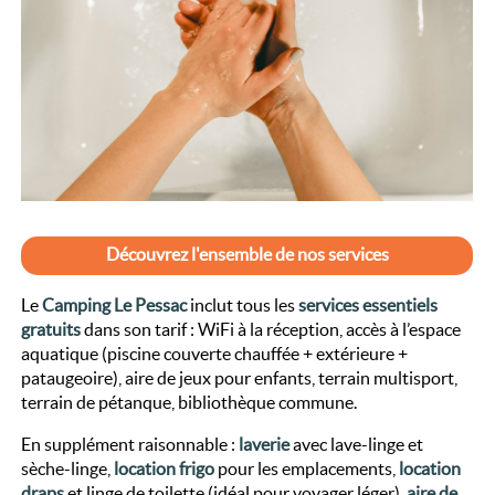
Découvrez l'ensemble de nos services
Le
Camping Le Pessac
inclut tous les
services essentiels
gratuits
dans son tarif : WiFi à la réception, accès à l’espace
aquatique (piscine couverte chauffée + extérieure +
pataugeoire), aire de jeux pour enfants, terrain multisport,
terrain de pétanque, bibliothèque commune.
En supplément raisonnable :
laverie
avec lave-linge et
sèche-linge,
location frigo
pour les emplacements,
location
draps
et linge de toilette (idéal pour voyager léger),
aire de