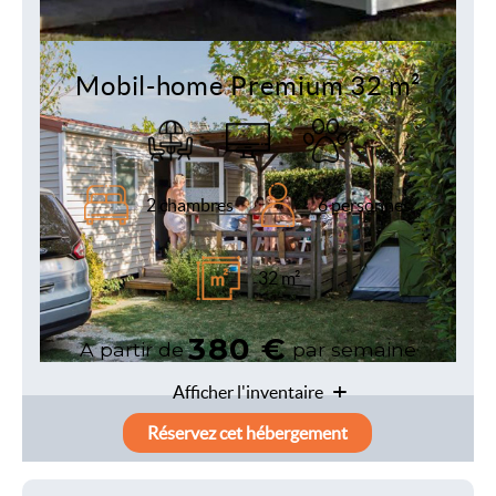
Mobil-home Premium 32 m²
2 chambres
6 personnes
32 m²
380 €
A partir de
par semaine
Afficher l'inventaire
Réservez cet hébergement