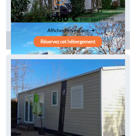
280 €
A partir de
par semaine
Afficher l'inventaire
Réservez cet hébergement