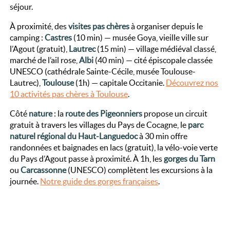
séjour.
À proximité, des
visites pas chères
à organiser depuis le
camping :
Castres
(10 min) — musée Goya, vieille ville sur
l’Agout (gratuit),
Lautrec
(15 min) — village médiéval classé,
marché de l’ail rose,
Albi
(40 min) — cité épiscopale classée
UNESCO (cathédrale Sainte-Cécile, musée Toulouse-
Lautrec),
Toulouse
(1h) — capitale Occitanie.
Découvrez nos
10 activités pas chères à Toulouse
.
Côté
nature
: la
route des Pigeonniers
propose un circuit
gratuit à travers les villages du Pays de Cocagne, le
parc
naturel régional du Haut-Languedoc
à 30 min offre
randonnées et baignades en lacs (gratuit), la vélo-voie verte
du Pays d’Agout passe à proximité. À 1h, les
gorges du Tarn
ou
Carcassonne
(UNESCO) complètent les excursions à la
journée.
Notre guide des gorges françaises
.