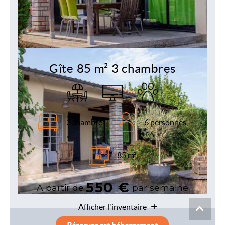
Gîte 85 m² 3 chambres
3 chambres
6 personnes
85 m²
550 €
A partir de
par semaine
Afficher l'inventaire