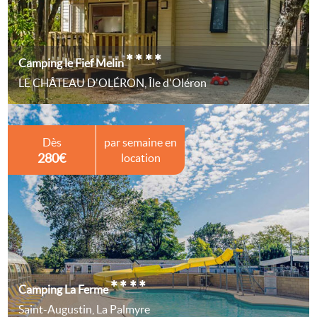
****
Camping le Fief Melin
LE CHÂTEAU D'OLÉRON, Île d'Oléron
Dès
par semaine en
280€
location
****
Camping La Ferme
Saint-Augustin, La Palmyre