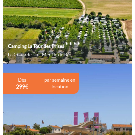
****
Camping La Tour des Prises
La Couarde-sur-Mer, Ile de Ré
Dès
par semaine en
299€
location