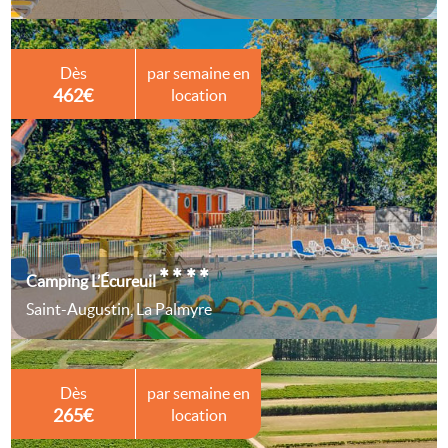
Dès
par semaine en
462€
location
****
Camping L’Écureuil
Saint-Augustin, La Palmyre
Dès
par semaine en
265€
location