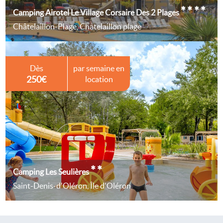
****
Camping Airotel Le Village Corsaire Des 2 Plages
Châtelaillon-Plage, Chatelaillon plage
Dès
par semaine en
250€
location
**
Camping Les Seulières
Saint-Denis-d'Oléron, Île d'Oléron