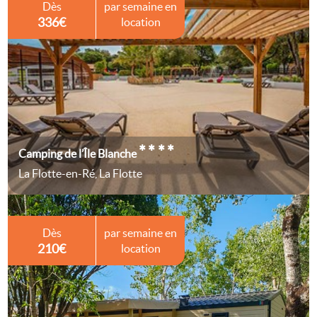
Dès
par semaine en
336€
location
****
Camping de l’Île Blanche
La Flotte-en-Ré, La Flotte
Dès
par semaine en
210€
location