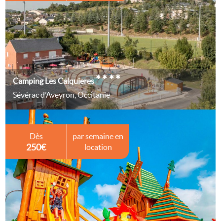
****
Camping Les Calquieres
Sévérac d’Aveyron, Occitanie
Dès
par semaine en
250€
location