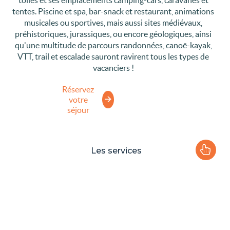
toilés et ses emplacements camping-cars, caravanes et
tentes. Piscine et spa, bar-snack et restaurant, animations
musicales ou sportives, mais aussi sites médiévaux,
préhistoriques, jurassiques, ou encore géologiques, ainsi
qu'une multitude de parcours randonnées, canoë-kayak,
VTT, trail et escalade sauront ravirent tous les types de
vacanciers !
Réservez
votre
séjour
Les services
Le camping
Plaisirs de l'eau
Les activités