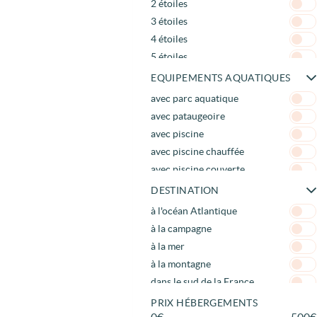
2 étoiles
Mobil-home PMR
3 étoiles
4 étoiles
5 étoiles
EQUIPEMENTS AQUATIQUES
avec parc aquatique
avec pataugeoire
avec piscine
avec piscine chauffée
avec piscine couverte
avec spa
DESTINATION
avec toboggans
à l'océan Atlantique
à la campagne
à la mer
à la montagne
dans le sud de la France
dans le Sud est
PRIX HÉBERGEMENTS