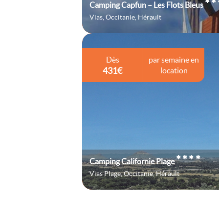
**
Camping Capfun – Les Flots Bleus
Vias, Occitanie, Hérault
Dès
par semaine en
431€
location
****
Camping Californie Plage
Vias Plage, Occitanie, Hérault