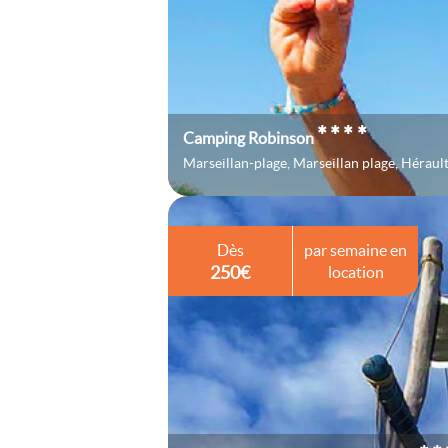
****
Camping Robinson
Marseillan-plage, Marseillan plage, Héraul
Dès
par semaine en
250€
location