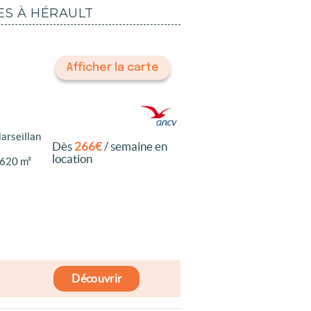
ES À HÉRAULT
Afficher la carte
arseillan
Dès
266€
/ semaine en
location
 620 m²
Découvrir