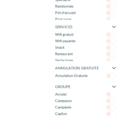
Randonnée
Pot d'accueil
Ping pong
Terrain Multisport
SERVICES
Pêche
Wifi gratuit
Mini Golf
Wifi payante
Concert
Snack
Canoë
Restaurant
Waterpolo
Sèche linge
Karaoké
Salle TV
ANNULATION GRATUITE
Pétanque
Salle de jeux
Annulation Gratuite
Foot
Plats à emporter
Salle de sport
Pizzeria
GROUPE
Club enfant
Ménage
Airotel
Aquagym
Location frigo
Campasun
Réveil musculaire
Locations draps
Campéole
Accrobranche
Lave linge
Capfun