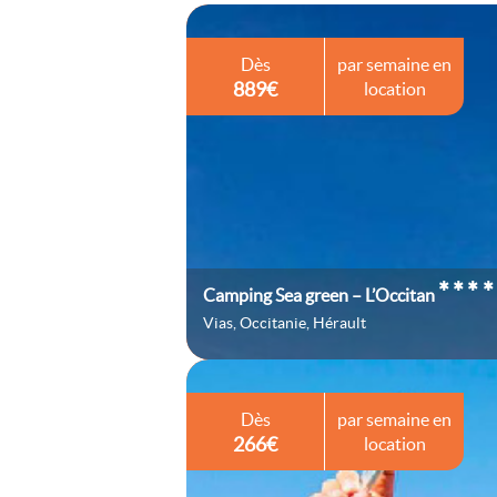
Dès
par semaine en
889€
location
****
Camping Sea green – L’Occitan
Vias, Occitanie, Hérault
Dès
par semaine en
266€
location