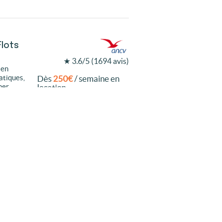
Flots
★ 3.6/5 (1694 avis)
 en
atiques,
Dès
250€
/ semaine en
mer
location
Dès
20€
/ nuit en
emplacement
Découvrir
couvrir ce locatif