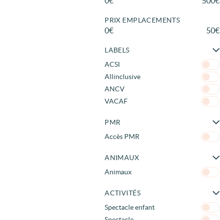
en bord de mer méditerranée
0€
500€
en Méditerranée
PRIX EMPLACEMENTS
0€
50€
LABELS
ACSI
Allinclusive
ANCV
VACAF
PMR
Accès PMR
ANIMAUX
Animaux
ACTIVITÉS
Spectacle enfant
Spectacle