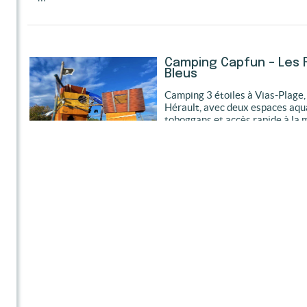
Camping Capfun – Les 
Bleus
Camping 3 étoiles à Vias-Plage,
Hérault, avec deux espaces aqu
toboggans et accès rapide à la 
Méditerranée.
Vias, Hérault , Occitanie
Voir le site
Afficher les détails
Mobil-home 4 à 6 personnes
Dé
2 chambres - 6 personnes - 28 m²
Mobil-home 6 à 8 personnes