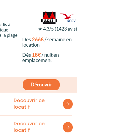
adis à
★ 4.3/5 (1423 avis)
tique
à la plage
Dès
266€
/ semaine en
location
Dès
18€
/ nuit en
emplacement
Découvrir
Découvrir ce
locatif
Découvrir ce
locatif