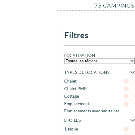
73 CAMPINGS
Filtres
LOCALISATION
TYPES DE LOCATIONS
Chalet
Chalet PMR
Cottage
Emplacement
Emplacements avec sanitaires
privés
ETOILES
Hébergements Insolites
1 étoile
Mobil-home