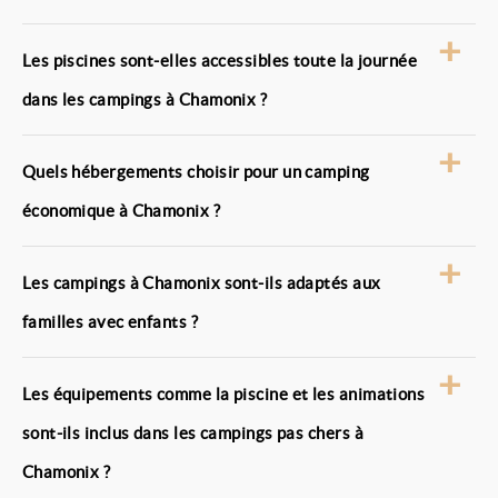
est inclus pour les vacanciers et les bassins sont
entretenus régulièrement. Les horaires sont encadrés
Trouver un camping avec toboggans aquatiques à
et peuvent être adaptés aux conditions climatiques
Les piscines sont-elles accessibles toute la journée
petit prix à Chamonix est plus rare, car les
locales.
installations restent souvent simples en zone de
dans les campings à Chamonix ?
montagne. Certains campings proposent néanmoins
des espaces aquatiques ludiques avec petits
Les piscines dans les campings à Chamonix sont
toboggans, accessibles à horaires définis et soumis à
Quels hébergements choisir pour un camping
accessibles sur des plages horaires précises,
des règles de sécurité.
généralement en journée. Les horaires peuvent varier
économique à Chamonix ?
selon la météo et l’altitude. Des pauses sont parfois
prévues pour l’entretien ou la sécurité, et l’accès peut
Les hébergements les plus économiques à Chamonix
être limité en cas de températures basses.
Les campings à Chamonix sont-ils adaptés aux
sont les emplacements pour tente, van ou camping-
car, ainsi que les mobil-homes d’entrée de gamme.
familles avec enfants ?
Ces solutions permettent de profiter du cadre naturel
tout en maîtrisant son budget. Les hébergements
Les campings à Chamonix sont adaptés aux familles
plus récents ou mieux équipés sont généralement
Les équipements comme la piscine et les animations
avec enfants avec des infrastructures simples et
plus demandés en été.
sécurisées. Les aires de jeux et les espaces extérieurs
sont-ils inclus dans les campings pas chers à
sont fréquents, et certaines piscines disposent de
Chamonix ?
zones adaptées aux plus jeunes. En été, des